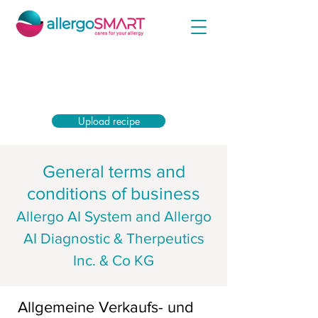
Simply upload your encasing prescription now
and receive the highest subsidy from your health
insurance company.
Upload recipe
General terms and
conditions of business
Allergo AI System and Allergo
AI Diagnostic & Therpeutics
Inc. & Co KG
Allgemeine Verkaufs- und