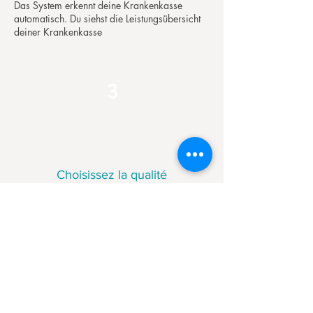
Das System erkennt deine Krankenkasse
automatisch. Du siehst die Leistungsübersicht
deiner Krankenkasse
3
Choisissez la qualité
du revêtement
Vous choisissez la qualité et le modèle que
vous préférez. Le paiement supplémentaire
maximum de votre caisse d’assurance
maladie sera automatiquement calculé et
adapté pour vous.