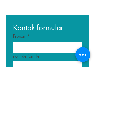
Kontaktformular
Prénom
*
nom de famille
E-mail
*
Écrire un message