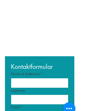
Kontaktformular
Nome di battesimo
*
cognome
E-mail
*