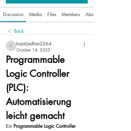
Discussion
Media
Files
Members
About
Back
kajaljadhav2264
kajaljadhav2264
October 14, 2025
Programmable 
Logic Controller 
(PLC): 
Automatisierung 
leicht gemacht
Ein 
Programmable Logic Controller 