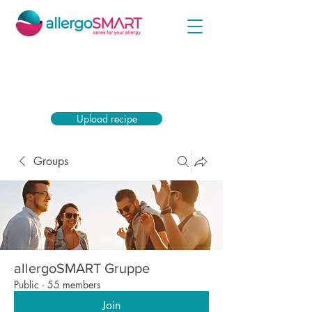
Simply upload your encasing prescription now
and receive the highest subsidy from your health
insurance company.
Upload recipe
Groups
allergoSMART Gruppe
Public
·
55 members
Join