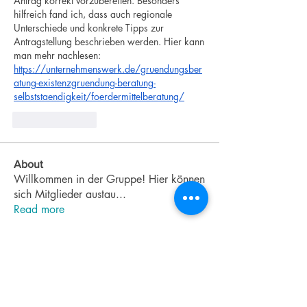
Antrag korrekt vorzubereiten. Besonders 
hilfreich fand ich, dass auch regionale 
Unterschiede und konkrete Tipps zur 
Antragstellung beschrieben werden. Hier kann 
man mehr nachlesen: 
https://unternehmenswerk.de/gruendungsber
atung-existenzgruendung-beratung-
selbststaendigkeit/foerdermittelberatung/
Like
Reply
About
Willkommen in der Gruppe! Hier können
sich Mitglieder austau
...
Read more
Members
Elizabeth Smith
Follow
Kandice
Follow