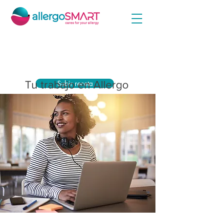
Simplemente cargue ahora su receta médica y
reciba el máximo subsidio de su compañía de
seguro médico.
Tu trabajo en Allergo
Subir receta