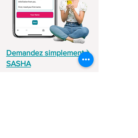
Demandez simplement à
SASHA
SASHA vous aide à rendre votre
maison sans allergie
Le meilleur! Vous pouvez parler à
SASHA dans n’importe quelle
langue.
Même en Klingon.
Essayez-le !
Probiere es einfach aus.