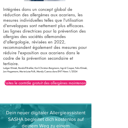
Intégrées dans un concept global de
réduction des allergènes aux acariens, les
mesures individuelles telles que l'utilisation
d'enveloppes sont nettement plus efficaces.
Les lignes directrices pour la prévention des
allergies des sociétés allemandes
d'allergologie, révisées en 2022,
recommandent également des mesures pour
réduire l'exposition aux acariens dans le
cadre de la prévention secondaire et
tertiaire.
Ludger Klimek, Randolf Brehler, Karl-Christian Bergmann, Ingrid Casper, Felix Klimek,
Jan Hagemann, Marie-Luise Polk, Mandy Cuevas dans ENT News 1/2024
Faites le contrôle gratuit des allergènes maintenant
Dein neuer digitaler Allergieassistent
SASHA begleitet dich kostenlos auf
deinem Weg zu einem