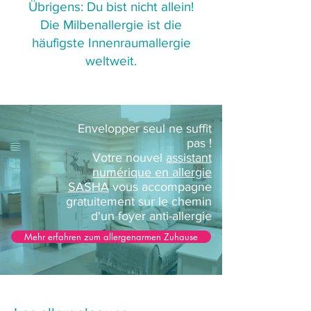
Übrigens: Du bist nicht allein!
Die Milbenallergie ist die
häufigste Innenraumallergie
weltweit.
Envelopper seul ne suffit
pas !
Votre nouvel
assistant
numérique en allergie
SASHA
vous accompagne
gratuitement sur le chemin
d'un foyer anti-allergie
Mehr erfahren zum allergenarmen Zuhause