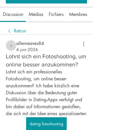
Discussion
Médias
Fichiers
Membres
À propos
Retour
allenreaves84
allenreaves84
4 juin 2026
Lohnt sich ein Fotoshooting, um
online besser anzukommen?
Lohnt sich ein professionelles 
Fotoshooting, um online besser 
anzukommen? Ich habe kürzlich eine 
Diskussion über die Bedeutung guter 
Profilbilder in Dating-Apps verfolgt und 
bin dabei auf Informationen gestoßen, 
die sich mit der Idee eines spezialisierten 
dating fotoshooting