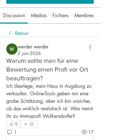
Discussion
Médias
Fichiers
Membres
À propos
Retour
werder werder
2 juin 2026
Warum sollte man für eine
Bewertung einen Profi vor Ort
beauftragen?
Ich überlege, mein Haus in Augsburg zu 
verkaufen. Online-Tools geben mir eine 
grobe Schätzung, aber ich bin unsicher, 
ob das wirklich realistisch ist. Was meint 
ihr zu Immoprofi Wolkersdorfer?
0
1
17