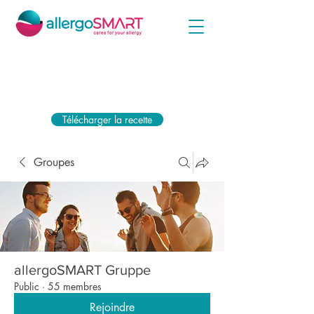
Téléchargez simplement votre ordonnance ci-jointe
dès maintenant et recevez la subvention la plus
élevée de votre caisse d'assurance maladie.
Télécharger la recette
Groupes
allergoSMART Gruppe
Public
·
55 membres
Rejoindre