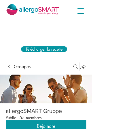
Téléchargez simplement votre ordonnance ci-jointe
dès maintenant et recevez la subvention la plus
élevée de votre caisse d'assurance maladie.
Télécharger la recette
Groupes
allergoSMART Gruppe
Public
·
55 membres
Rejoindre